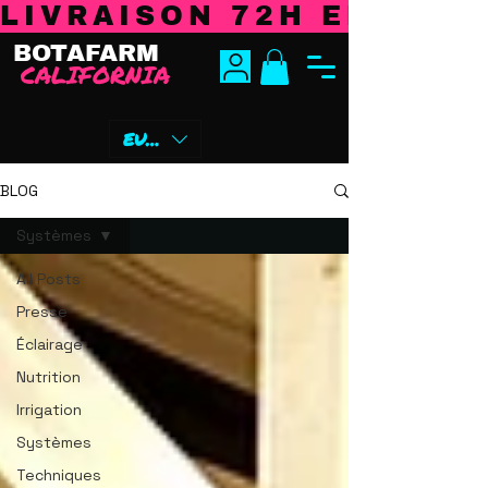
LIVRAISON 72H EN EURO
BOTAFARM
CALIFORNIA
EUR (€)
BLOG
Systèmes
All Posts
Presse
Éclairage
Nutrition
Irrigation
Systèmes
Techniques