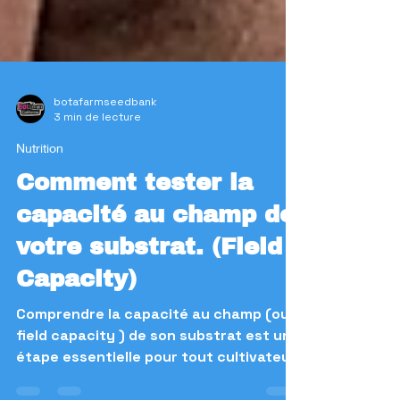
botafarmseedbank
3 min de lecture
Nutrition
Comment tester la
capacité au champ de
votre substrat. (Field
Capacity)
Comprendre la capacité au champ (ou
field capacity ) de son substrat est une