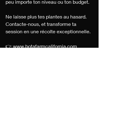
peu importe ton niveau ou ton budget.
Ne laisse plus tes plantes au hasard. 
Contacte-nous, et transforme ta 
session en une récolte exceptionnelle.
👉 
www.botafarmcalifornia.com
Ton succès commence ici.