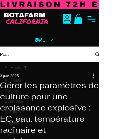
LIVRAISON 72H EN EURO
BOTAFARM
CALIFORNIA
EUR (€)
Post
All Posts
3 juin 2025
All Posts
Gérer les paramètres de
Presse
culture pour une
Éclairage
croissance explosive :
Nutrition
EC, eau, température
Irrigation
racinaire et
Systèmes