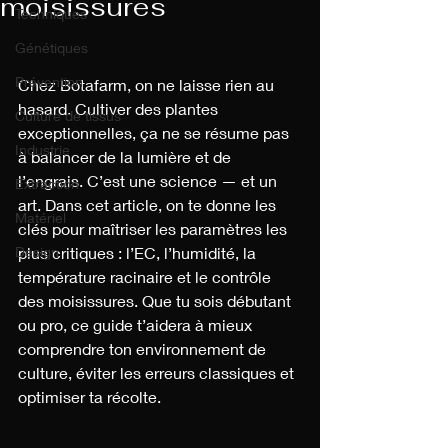
moisissures
Techniques
Génétiques
Prévention
Chez Botafarm, on ne laisse rien au 
hasard. Cultiver des plantes 
Culture de tissus
exceptionnelles, ça ne se résume pas 
Industrie
à balancer de la lumière et de 
l’engrais. C’est une science — et un 
Extraction
art. Dans cet article, on te donne les 
Matériel
clés pour maîtriser les paramètres les 
Design
plus critiques : l’EC, l’humidité, la 
température racinaire et le contrôle 
des moisissures. Que tu sois débutant 
ou pro, ce guide t’aidera à mieux 
comprendre ton environnement de 
culture, éviter les erreurs classiques et 
optimiser ta récolte.