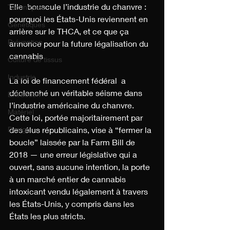
Elle  bouscule l’industrie du chanvre : 
Techniques
pourquoi les États-Unis reviennent en 
Génétiques
arrière sur le THCA, et ce que ça 
Prévention
annonce pour la future légalisation du 
cannabis
Culture de tissus
Industrie
La loi de financement fédéral  a 
déclenché un véritable séisme dans 
Extraction
l’industrie américaine du chanvre. 
Matériel
Cette loi, portée majoritairement par 
Design
des élus républicains, vise à “fermer la 
boucle” laissée par la Farm Bill de 
2018 — une erreur législative qui a 
ouvert, sans aucune intention, la porte 
à un marché entier de cannabis 
intoxicant vendu légalement à travers 
les États-Unis, y compris dans les 
États les plus stricts.