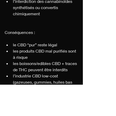
l’interdiction des cannabinoïdes 
synthétisés ou convertis 
chimiquement
Conséquences :
le CBD “pur” reste légal
les produits CBD mal purifiés sont 
à risque
les boissons/edibles CBD + traces 
de THC peuvent être interdits
l’industrie CBD low-cost 
(gazeuses, gummies, huiles bas 
de gamme) est menacée
Le CBD haut de gamme, bien purifié, 
restera viable.