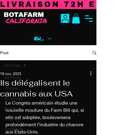
LIVRAISON 72H EN EURO
BOTAFARM
CALIFORNIA
EUR (€)
Post
All Posts
16 nov. 2025
All Posts
Ils délégalisent le
Presse
cannabis aux USA
Éclairage
Le Congrès américain étudie une 
Nutrition
nouvelle mouture du Farm Bill qui, si 
elle est adoptée, bouleversera 
Irrigation
profondément l’industrie du chanvre 
Systèmes
aux États-Unis.