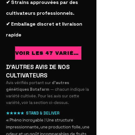
✔ Strains approuvées par des
cultivateurs professionnels.
✔ Emballage discret et livraison
rapide
VOIR LES 47 VARIÉTÉS
D’AUTRES AVIS DE NOS
CULTIVATEURS
Avis vérifiés portant sur
d’autres
génétiques Botafarm
— chacun indique la
variété cultivée. Pour les avis sur cette
variété, voir la section ci-dessus.
★★★★★ STAND & DELIVER
« Phéno incroyable ! Une structure
impressionnante, une production folle, une
odeur et un goût incomparables de fruits