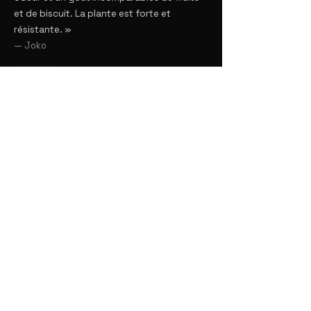
et de biscuit. La plante est forte et
résistante. »
— Joko
★★★★★ SCISSORS SISTERS
« Un vrai plaisir à cultiver, pas capricieuse
et encaisse bien l’EC. Odeur
particulièrement terreuse, un violet très
profond et une belle couche de trichomes
brillants. »
— El Ptl
★★★★★ PISTOL WHIP
« Variété incroyable, têtes compactes
enneigées — un régal. »
— Paco