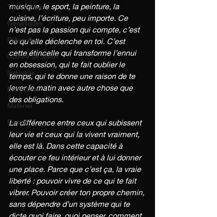
musique, le sport, la peinture, la 
Techniques
cuisine, l’écriture, peu importe. Ce 
Génétiques
n’est pas la passion qui compte, c’est 
Prévention
ce qu’elle déclenche en toi. C’est 
cette étincelle qui transforme l’ennui 
Culture de tissus
en obsession, qui te fait oublier le 
Industrie
temps, qui te donne une raison de te 
lever le matin avec autre chose que 
Extraction
des obligations.
Matériel
Design
La différence entre ceux qui subissent 
leur vie et ceux qui la vivent vraiment, 
elle est là. Dans cette capacité à 
écouter ce feu intérieur et à lui donner 
une place. Parce que c’est ça, la vraie 
liberté : pouvoir vivre de ce qui te fait 
vibrer. Pouvoir créer ton propre chemin, 
sans dépendre d’un système qui te 
dicte quoi faire, quoi penser, comment 