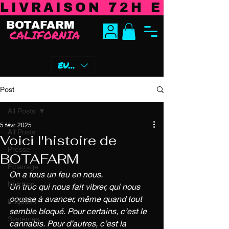
LIVRAISON 72H EN EURO
BOTAFARM
CALIFORNIA
EUR (€)
Post
All Posts
5 févr. 2025
All Posts
Voici l'histoire de
Presse
BOTAFARM
Éclairage
On a tous un feu en nous. 
Nutrition
Un truc qui nous fait vibrer, qui nous 
pousse à avancer, même quand tout 
Irrigation
semble bloqué. Pour certains, c’est le 
Systèmes
cannabis. Pour d’autres, c’est la 