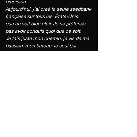
précision.
Aujourd’hui, j'ai créé la seule seedbank 
française sur tous les  États-Unis.
que ce soit bien clair, Je ne prétends 
pas avoir conquis quoi que ce soit.
Je fais juste mon chemin, je vis de ma 
passion. mon bateau, le seul qui 
m'interresse, je n'ai pas le temps et 
n'ai que faire de me comparer au 
autres. (comparaison is the thief of joy) 
Mais certains ne supportent pas ça. 
quelques  rageux,  voient ce que je fais 
et ça les rend fous. j'en ai toujours eu 
autour de moi, depuis mon premier 
metre carre de culture, la nature 
humaine est ainsi faite. 
Ce qui compte, ce n’est pas juste de 